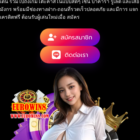
เต้น รวมไปถึงเกมโต๊ะคาสิโนแบบสดๆ เช่น บาคาร่า รูเล็ต และเสือ
มังกร พร้อมมีช่องทางฝาก-ถอนที่รวดเร็วปลอดภัย และมีการ แจก
เครดิตฟรี ต้อนรับผู้เล่นใหม่เมื่อ สมัคร
สมัครสมาชิก
ติดต่อเรา