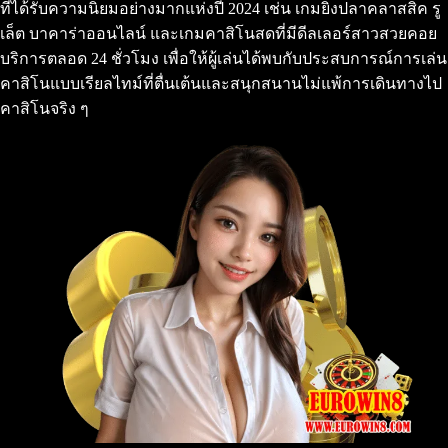
ที่ได้รับความนิยมอย่างมากแห่งปี 2024 เช่น เกมยิงปลาคลาสสิค รู
เล็ต บาคาร่าออนไลน์ และเกมคาสิโนสดที่มีดีลเลอร์สาวสวยคอย
บริการตลอด 24 ชั่วโมง เพื่อให้ผู้เล่นได้พบกับประสบการณ์การเล่น
คาสิโนแบบเรียลไทม์ที่ตื่นเต้นและสนุกสนานไม่แพ้การเดินทางไป
คาสิโนจริง ๆ