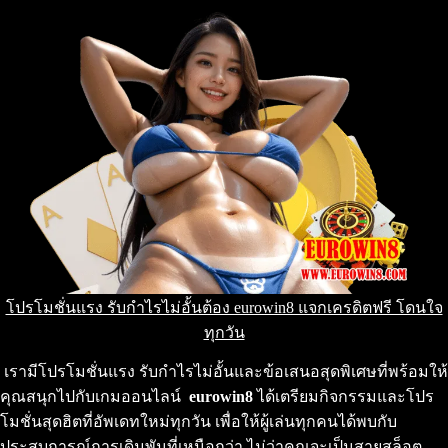
โปรโมชั่นแรง รับกำไรไม่อั้นต้อง eurowin8 แจกเครดิตฟรี โดนใจ
ทุกวัน
เรามีโปรโมชั่นแรง รับกำไรไม่อั้นและข้อเสนอสุดพิเศษที่พร้อมให้
คุณสนุกไปกับเกมออนไลน์
eurowin8
ได้เตรียมกิจกรรมและโปร
โมชั่นสุดฮิตที่อัพเดทใหม่ทุกวัน เพื่อให้ผู้เล่นทุกคนได้พบกับ
ประสบการณ์การเดิมพันที่เหนือกว่า ไม่ว่าคุณจะเป็นสายสล็อต