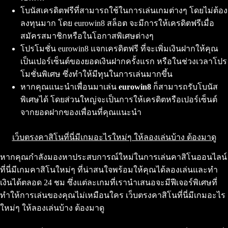
โบนัสเครดิตฟรีที่สามารถใช้ในการเล่นเกมต่างๆ โดยไม่ต้อง
ลงทุนมาก โดย eurowin8 สล็อต จะมีการให้เครดิตฟรีเมื่อ
สมัครสมาชิกหรือในโอกาสพิเศษต่างๆ
โปรโมชั่น eurowin8 แจกเครดิตฟรี ที่จะเพิ่มเงินฝากให้คุณ
เป็นเปอร์เซ็นต์ของยอดเงินฝากครั้งแรก หรือในช่วงเวลาโปร
โมชั่นพิเศษ ซึ่งทำให้มีทุนในการเล่นมากขึ้น
หากคุณแนะนำเพื่อนมาเล่น
eurowin8
ก็สามารถรับโบนัส
พิเศษได้ โดยส่วนใหญ่จะเป็นการให้เครดิตหรือเปอร์เซ็นต์
จากยอดฝากของเพื่อนที่คุณแนะนำ
เว็บตรงคาสิโนที่นี่มีเกมอะไรใหม่ๆ ให้ลองเล่นบ้าง ต้องมาดู
หากคุณกำลังมองหาประสบการณ์ใหม่ในการเล่นคาสิโนออนไลน์
ที่นี่มีเกมคาสิโนใหม่ๆ ที่น่าสนใจพร้อมให้คุณได้ลองเล่นและทำ
เงินได้ตลอด 24 ชม ซึ่งแต่ละเกมที่เรานำเสนอจะมีฟีเจอร์พิเศษที่
ทำให้การเล่นของคุณไม่เหมือนใคร เว็บตรงคาสิโนที่นี่มีเกมอะไร
ใหม่ๆ ให้ลองเล่นบ้าง ต้องมาดู