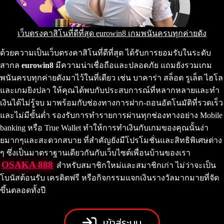
เว็บตรงคาสิโนที่ดีที่สุด eurowin8 เกมพนันครบทุกค่ายดัง
ด้วยความเป็นเว็บตรงคาสิโนที่ดีที่สุด ได้รับการยอมรับในระดับ
สากล
eurowin8
มีความน่าเชื่อถือและปลอดภัย แถมยังรวมเกม
พนันครบทุกค่ายดังมาไว้ในที่เดียว เช่น บาคาร่า สล็อต รูเล็ต ไฮโล
และเกมยิงปลา ให้คุณได้พบกับประสบการณ์ที่หลากหลายและทำ
เงินได้ไม่รู้จบ มาพร้อมกับช่องทางการฝาก-ถอนอัตโนมัติที่รวดเร็ว
และไม่มีขั้นต่ำ รองรับการทำรายการผ่านทุกช่องทางอย่าง Mobile
banking หรือ True Wallet ทำให้การทำเงินกับเกมของคุณนั้นง่า
ยมากๆและสะดวกสบาย ที่สำคัญยังมีโปรโมชั่นและสิทธิพิเศษต่าง
ๆ ซึ่งเป็นมาตราฐานเดียวกันกับเว็บไซต์เพื่อนบ้านของเรา
OSAKA 888
สำหรับสมาชิกใหม่และสมาชิกเก่า ไม่ว่าจะเป็น
โบนัสต้อนรับ เครดิตฟรี หรือกิจกรรมแจกเงินรางวัลมากมายที่จัด
ขึ้นตลอดทั้งปี
เข้าสู่ระบบ