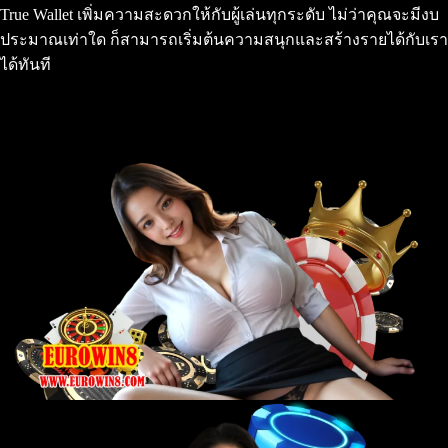
True Wallet เพิ่มความสะดวกให้กับผู้เล่นทุกระดับ ไม่ว่าคุณจะมีงบ
ประมาณเท่าใด ก็สามารถเริ่มต้นความสนุกและสร้างรายได้กับเรา
ได้ทันที