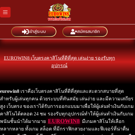
Skip
to
content
เข้าสู่ระบบ
สมัครสมาชิก
EUROWIN8 เว็บตรงคาสิโนที่ดีที่สุด เล่นง่าย รองรับทุก
อุปกรณ์
eurowin8
เราคือเว็บตรงคาสิโนที่ดีที่สุดและสะดวกสบายที่สุด
สำหรับผู้เล่นทุกคน ด้วยระบบที่ทันสมัย เล่นง่าย และมีความเสถียร
สูง เว็บตรง ของเราได้รับการออกแบบมาเพื่อให้ผู้เล่นทำเงินกับเกม
คาสิโนได้ตลอด 24 ชม รองรับทุกอุปกรณ์ทำให้ผู้เล่นทำเงินกับเกม
EUROWIN8
พนันชั้นนำได้มากมาย
มีเกมคาสิโนให้เลือก
หลากหลาย ทั้งเกม สล็อต ที่มีกราฟิกสวยงามและฟีเจอร์ที่น่าตื่น