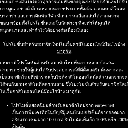
เอเย่นต์ ซึ่งมั่นใจได้ว่าทุกการเดิมพันของคุณจะปลอดภัยและได้รับ
การดูแลอย่างดี มีเกมหลากหลายประเภททั้งสล็อต เกมคาสิโนสด
บาคาร่า และการเดิมพันกีฬา ที่สามารถเลือกเล่นได้ตามความ
ชอบ พร้อมทั้งโปรโมชั่นและโบนัสต่างๆ ที่จะทำให้คุณได้
สนุกสนานและทำกำไรได้อย่างต่อเนื่องนั่นเอง
โปรโมชั่นสำหรับสมาชิกใหม่ในเว็บคาสิโนออนไลน์มีอะไรบ้าง
มาดูกัน
เว็บเรามีโปรโมชั่นสำหรับสมาชิกใหม่ที่หลากหลายข้อเสนอ
สามารถช่วยให้ผู้เล่นได้รับประสบการณ์ที่ดีตั้งแต่เริ่มต้นหากคุณ
เป็นสมาชิกใหม่ที่เข้าร่วมเว็บไซต์คาสิโนออนไลน์แล้ว นอกจากจะ
ได้พบกับเกมคาสิโนที่หลากหลาย ซึ่งโปรโมชั่นสำหรับสมาชิกใหม่
ในเว็บคาสิโนออนไลน์มีอะไรบ้าง มาดูกัน
โปรโมชั่นยอดนิยมสำหรับสมาชิกใหม่จาก eurowine8
เป็นการเพิ่มเครดิตในบัญชีผู้เล่นเป็นเปอร์เซ็นต์จากยอดฝาก
ครั้งแรก เช่น ฝาก 100 บาท รับโบนัสเพิ่มอีก 100% หรือ 200%
เป็นต้น